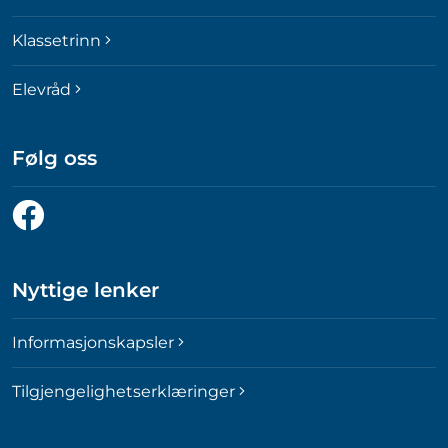
Klassetrinn
Elevråd
Følg oss
Følg
oss
på
Facebook
Nyttige lenker
Informasjonskapsler
Tilgjengelighetserklæringer