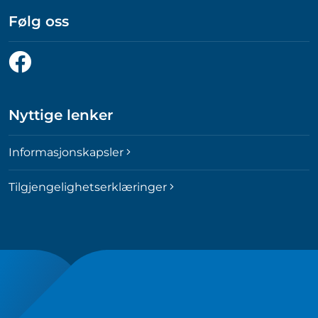
Følg oss
Følg
oss
på
Facebook
Nyttige lenker
Informasjonskapsler
Tilgjengelighetserklæringer