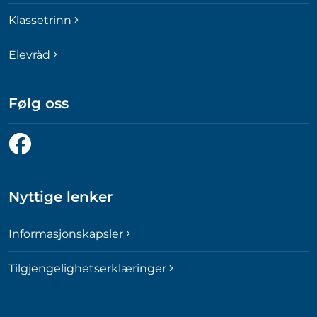
Klassetrinn
Elevråd
Følg oss
Følg
oss
på
Facebook
Nyttige lenker
Informasjonskapsler
Tilgjengelighetserklæringer